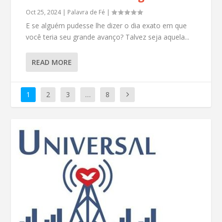
Oct 25, 2024
|
Palavra de Fé
|
E se alguém pudesse lhe dizer o dia exato em que
você teria seu grande avanço? Talvez seja aquela...
READ MORE
1
2
3
…
8